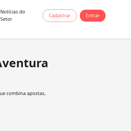
Notícias do
Cadastrar
Entrar
Setor
 Aventura
que combina apostas,