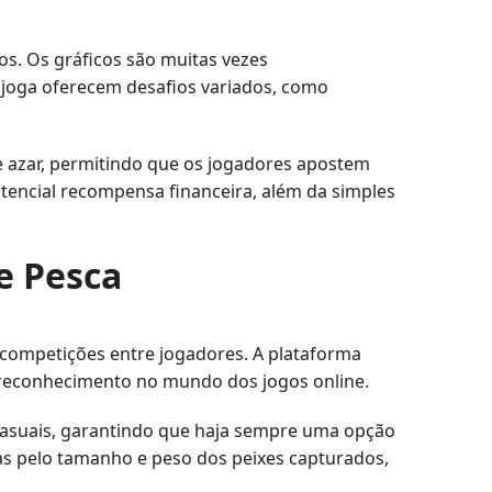
s. Os gráficos são muitas vezes
e joga oferecem desafios variados, como
e azar, permitindo que os jogadores apostem
tencial recompensa financeira, além da simples
e Pesca
 competições entre jogadores. A plataforma
 reconhecimento no mundo dos jogos online.
 casuais, garantindo que haja sempre uma opção
s pelo tamanho e peso dos peixes capturados,