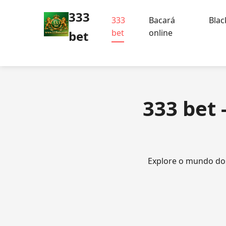
333
333
Bacará
Blac
bet
online
bet
333 bet 
Explore o mundo dos