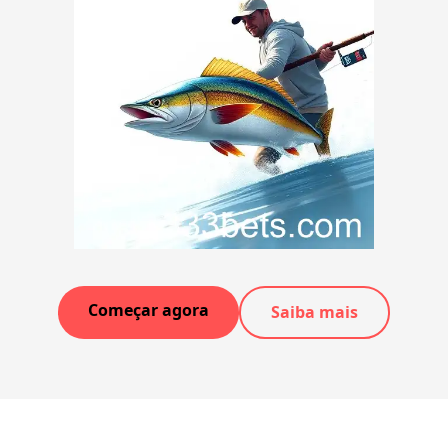
Começar agora
Saiba mais