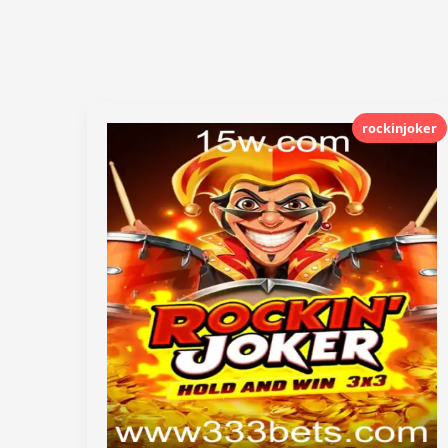
rockinjoker