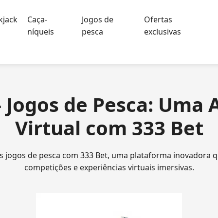
kjack
Caça-
Jogos de
Ofertas
níqueis
pesca
exclusivas
- Jogos de Pesca: Uma
Virtual com 333 Bet
 jogos de pesca com 333 Bet, uma plataforma inovadora 
competições e experiências virtuais imersivas.