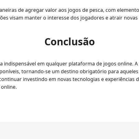
iras de agregar valor aos jogos de pesca, com elementos i
ções visam manter o interesse dos jogadores e atrair novas 
Conclusão
a indispensável em qualquer plataforma de jogos online. A
poníveis, tornando-se um destino obrigatório para aquele
continuar investindo em novas tecnologias e experiências d
 online.