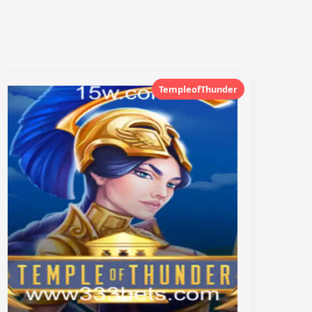
TempleofThunder