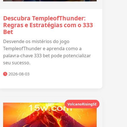
Descubra TempleofThunder:
Regras e Estratégias com o 333
Bet
Desvende os mistérios do jogo
TempleofThunder e aprenda como a
palavra-chave 333 bet pode potencializar
seu sucesso.
2026-08-03
VolcanoRisingSE