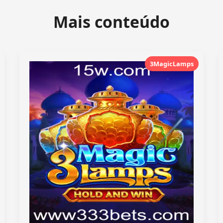
Mais conteúdo
3MagicLamps