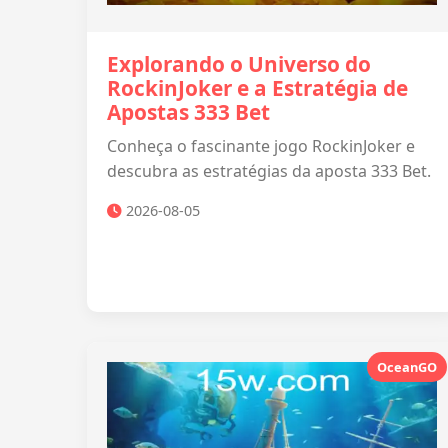
Explorando o Universo do
RockinJoker e a Estratégia de
Apostas 333 Bet
Conheça o fascinante jogo RockinJoker e
descubra as estratégias da aposta 333 Bet.
2026-08-05
OceanGO