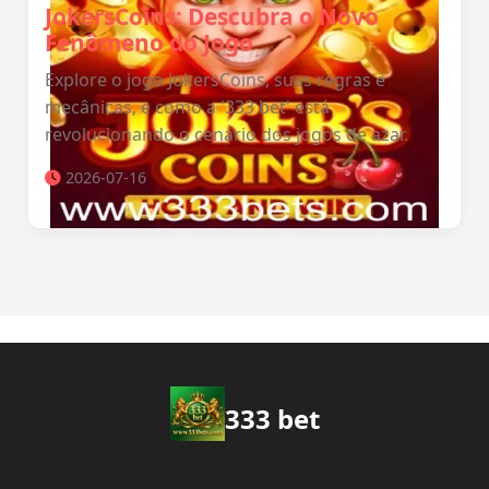
JokersCoins: Descubra o Novo
Fenômeno do Jogo
Explore o jogo JokersCoins, suas regras e
mecânicas, e como a '333 bet' está
revolucionando o cenário dos jogos de azar.
2026-07-16
333 bet