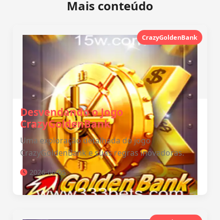
Mais conteúdo
CrazyGoldenBank
Desvendando o Jogo
CrazyGoldenBank
Uma exploração detalhada do jogo
CrazyGoldenBank e suas regras inovadoras.
2026-06-05