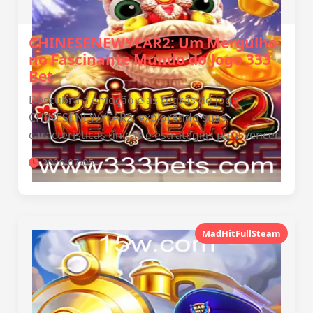
CHINESENEWYEAR2: Um Mergulho
no Fascinante Mundo do Jogo 333
Bet
Descubra a emoção e as regras do jogo
CHINESENEWYEAR2, explorando suas
características únicas e estratégias para vencer.
2026-07-05
MadHitFullSteam