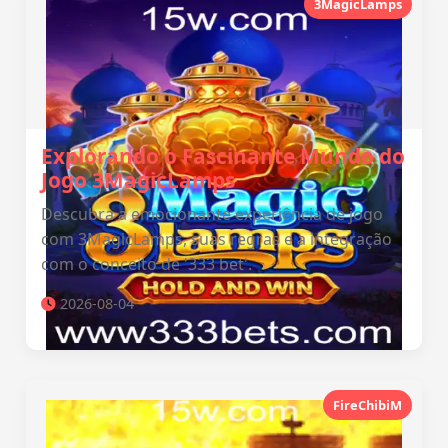
3MagicLamps
Explorando o Fascinante Mundo do
Jogo 3MagicLamps
Descubra a emocionante experiência de jogo
com 3MagicLamps, suas regras e a integração
com o conceito de '333 bet'.
2026-08-04
FireChibiM