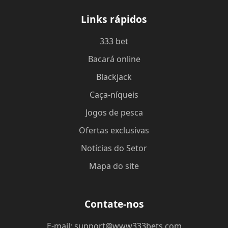
Links rápidos
333 bet
Bacará online
Blackjack
Caça-níqueis
Jogos de pesca
Ofertas exclusivas
Notícias do Setor
Mapa do site
Contate-nos
E-mail: support@www333bets.com