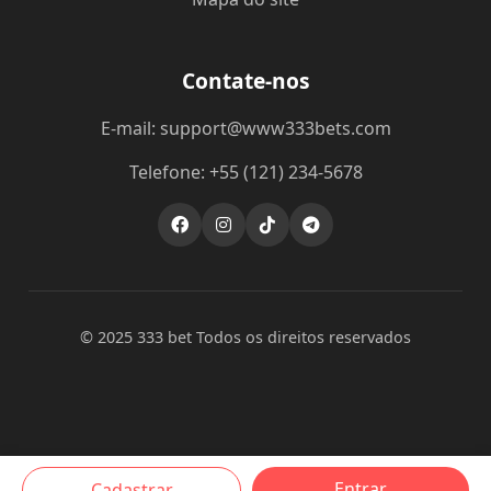
Contate-nos
E-mail: support@www333bets.com
Telefone: +55 (121) 234-5678
© 2025 333 bet Todos os direitos reservados
Entrar
Cadastrar