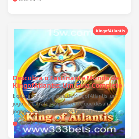
KingofAtlantis
Descubra o Fascinante Mundo de
KingofAtlantis: Um Guia Completo
Explorando o universo de KingofAtlantis, um
jogo de estratégia envolvente que desafia
jogadores em um reino subaquático.
2026-07-03