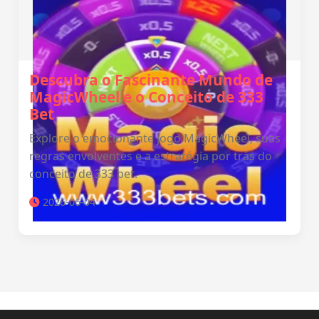
Descubra o Fascinante Mundo de
MagicWheel e o Conceito de 333
Bet
Explore o emocionante jogo MagicWheel, suas
regras envolventes e a estratégia por trás do
conceito de 333 bet.
2026-06-04